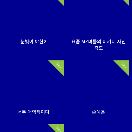
눈빛이 야한2
요즘 MZ녀들의 비키니 사진
각도
New
New
너무 매력적이다
손예은
New