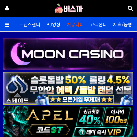
양영상
트렌스젠더
BJ영상
커뮤니티
고객센터
제휴/동맹
자유게시판
홍보게시판
이벤트
안구정화