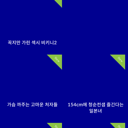
꼭지만 가린 섹시 비키니2
New
New
가슴 까주는 고마운 처자들
154cm에 청순컨샙 즐긴다는
일본녀
New
New